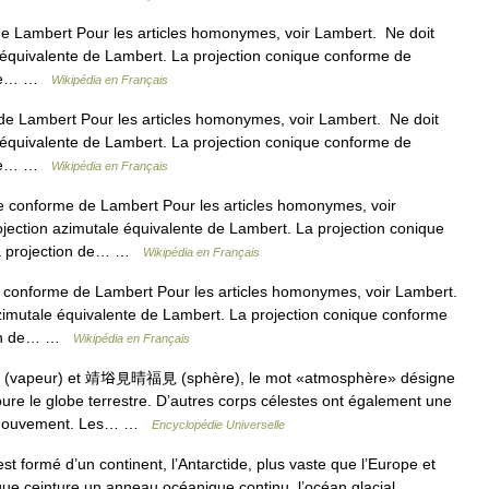
e Lambert Pour les articles homonymes, voir Lambert. Ne doit
 équivalente de Lambert. La projection conique conforme de
n de… …
Wikipédia en Français
e Lambert Pour les articles homonymes, voir Lambert. Ne doit
 équivalente de Lambert. La projection conique conforme de
n de… …
Wikipédia en Français
 conforme de Lambert Pour les articles homonymes, voir
jection azimutale équivalente de Lambert. La projection conique
la projection de… …
Wikipédia en Français
 conforme de Lambert Pour les articles homonymes, voir Lambert.
zimutale équivalente de Lambert. La projection conique conforme
tion de… …
Wikipédia en Français
vapeur) et 靖﨏見晴福見 (sphère), le mot «atmosphère» désigne
ure le globe terrestre. D’autres corps célestes ont également une
en mouvement. Les… …
Encyclopédie Universelle
est formé d’un continent, l’Antarctide, plus vaste que l’Europe et
que ceinture un anneau océanique continu, l’océan glacial