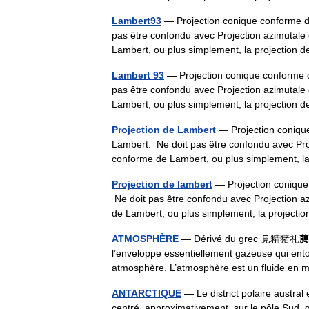
Lambert93
— Projection conique conforme d
pas être confondu avec Projection azimutale
Lambert, ou plus simplement, la projectio
Lambert 93
— Projection conique conforme d
pas être confondu avec Projection azimutale
Lambert, ou plus simplement, la projectio
Projection de Lambert
— Projection conique
Lambert. Ne doit pas être confondu avec Pro
conforme de Lambert, ou plus simplement, 
Projection de lambert
— Projection conique
Ne doit pas être confondu avec Projection a
de Lambert, ou plus simplement, la projec
ATMOSPHÈRE
— Dérivé du grec 見精猪礼﨟 (
l’enveloppe essentiellement gazeuse qui ento
atmosphère. L’atmosphère est un fluide 
ANTARCTIQUE
— Le district polaire austral 
centré, approximativement, sur le pôle Sud, 