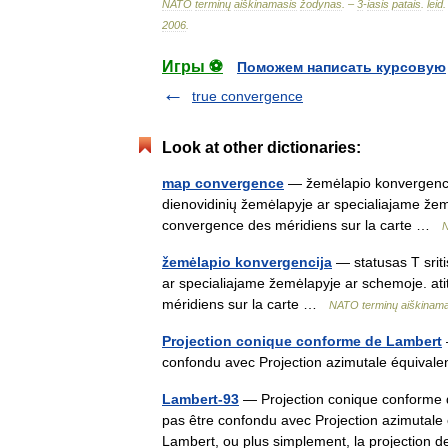
NATO
terminų
aiškinamasis
žodynas
. –
3
-
iasis
patais
.
leid
.
2006
.
Игры ⚽
Поможем написать курсовую
true convergence
Look at other dictionaries:
map convergence
— žemėlapio konvergencij
dienovidinių žemėlapyje ar specialiajame že
convergence des méridiens sur la carte …
N
žemėlapio konvergencija
— statusas T srit
ar specialiajame žemėlapyje ar schemoje. a
méridiens sur la carte …
NATO terminų aiškinam
Projection conique conforme de Lambert
confondu avec Projection azimutale équiva
Lambert-93
— Projection conique conforme d
pas être confondu avec Projection azimutale
Lambert, ou plus simplement, la projectio