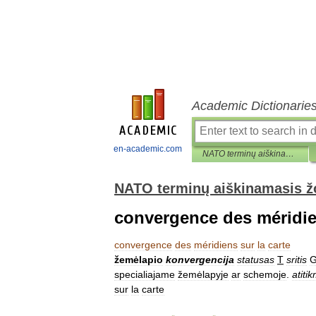
Academic Dictionarie
en-academic.com
NATO terminų aiškinamasis žodynas
NATO terminų aiškinamasis 
convergence des méridien
convergence
des
méridiens
sur
la
carte
žemėlapio
konvergencija
statusas
T
sritis
G
specialiajame
žemėlapyje
ar
schemoje
.
atiti
sur
la
carte