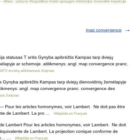
 –
Vilnius
:
Lietuvos
Respublikos
krašto
apsaugos
ministerijos
Generalinė
inspekcija
.
map convergence
a statusas T sritis Gynyba apibrėžtis Kampas tarp dviejų
mėlapyje ar schemoje. atitikmenys: angl. map convergence pranc.
ATO terminų aiškinamasis žodynas
is Gynyba apibrėžtis Kampas tarp dviejų dienovidinių žemėlapyje
titikmenys: angl. map convergence pranc. convergence des
asis žodynas
— Pour les articles homonymes, voir Lambert. Ne doit pas être
lente de Lambert. La pro …
Wikipédia en Français
e Lambert Pour les articles homonymes, voir Lambert. Ne doit
 équivalente de Lambert. La projection conique conforme de
n de… …
Wikipédia en Français