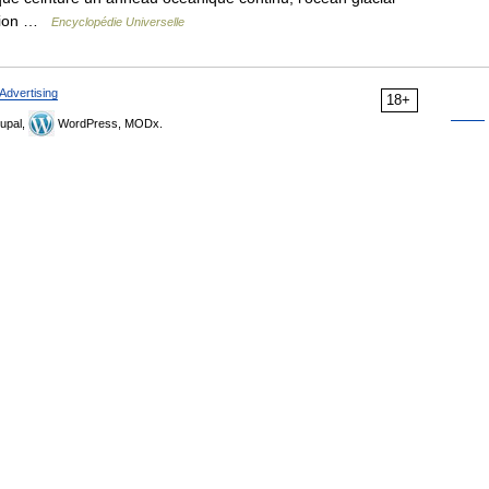
éunion …
Encyclopédie Universelle
Advertising
18+
upal,
WordPress, MODx.