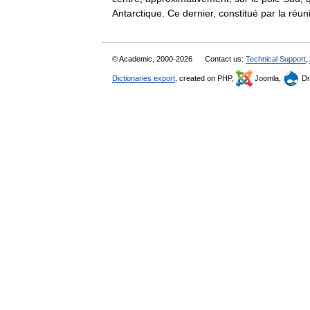
Antarctique. Ce dernier, constitué par la r
© Academic, 2000-2026
Contact us:
Technical Support
,
Dictionaries export
, created on PHP,
Joomla,
Dr