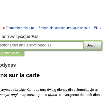
Remember this site
Embed dictionaries into your website
EN
s and Encyclopedias
Search!
Interpretations
žodynas
s sur la carte
ynyba
apibrėžtis
Kampas
tarp
dviejų
dienovidinių
žemėlapyje
ar
kmenys
:
angl
.
map
convergence
pranc
.
convergence
des
méridiens